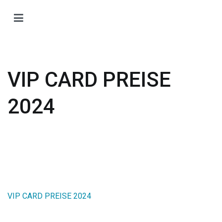
Zum
Inhalt
H
springen
H
O
T
VIP CARD PREISE
Ti
Ö
2024
VIP CARD PREISE 2024