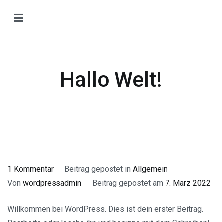
Zum
Inhalt
H
springen
H
O
T
Hallo Welt!
Ti
Ö
zu
1 Kommentar
Beitrag gepostet in
Allgemein
Hallo
Von
wordpressadmin
Beitrag gepostet am
7. März 2022
Welt!
Willkommen bei WordPress. Dies ist dein erster Beitrag.