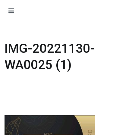
Zum
Inhalt
H
springen
H
O
T
IMG-20221130-
Ti
Ö
WA0025 (1)