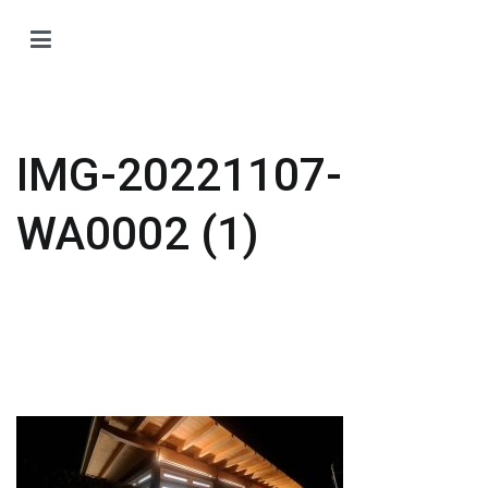
Zum
Inhalt
H
springen
H
O
T
IMG-20221107-
Ti
Ö
WA0002 (1)