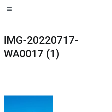
Zum
Inhalt
H
springen
H
O
T
IMG-20220717-
Ti
Ö
WA0017 (1)