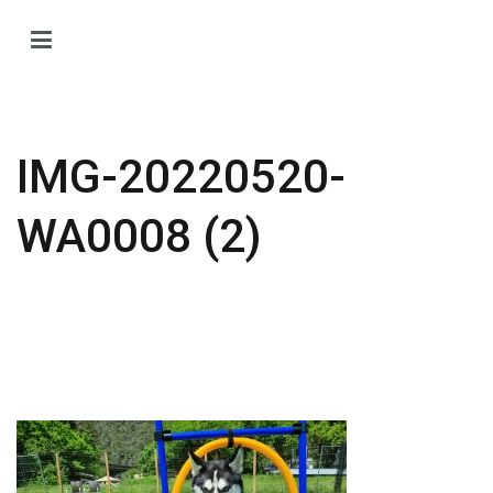
Zum
Inhalt
H
springen
H
O
T
IMG-20220520-
Ti
Ö
WA0008 (2)