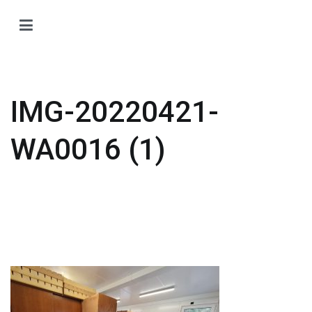
Zum
Inhalt
H
springen
H
O
T
IMG-20220421-
Ti
Ö
WA0016 (1)