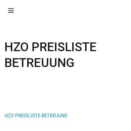
Zum
Inhalt
H
springen
H
O
T
HZO PREISLISTE
Ti
Ö
BETREUUNG
HZO PREISLISTE BETREUUNG