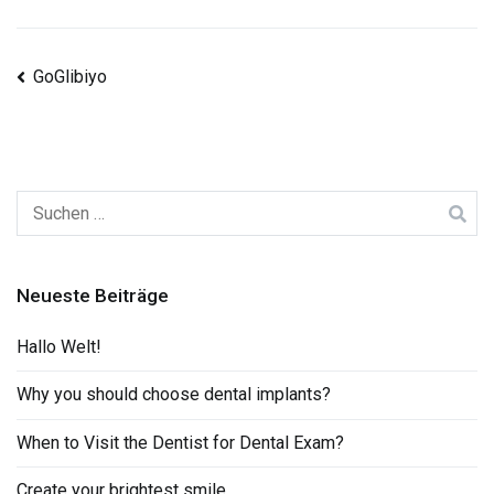
Beitragsnavigation
GoGlibiyo
Suchen
nach:
Neueste Beiträge
Hallo Welt!
Why you should choose dental implants?
When to Visit the Dentist for Dental Exam?
Create your brightest smile